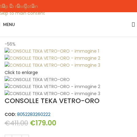
Skip to navigation
Skip to main content
MENU
Home
Complementi Casa
-56%
Click to enlarge
CONSOLLE TEKA VETRO-ORO
COD:
8052283260222
€
411.00
€
179.00