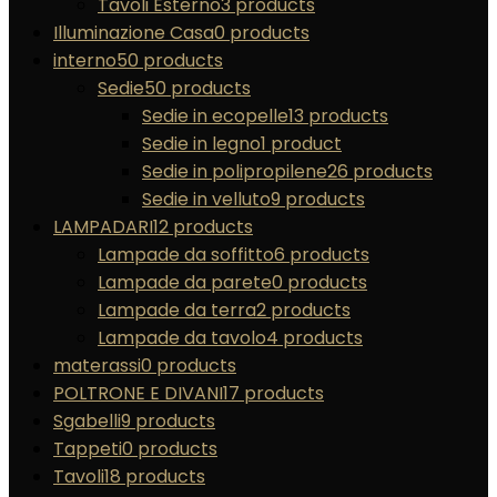
Tavoli Esterno
3 products
Illuminazione Casa
0 products
interno
50 products
Sedie
50 products
Sedie in ecopelle
13 products
Sedie in legno
1 product
Sedie in polipropilene
26 products
Sedie in velluto
9 products
LAMPADARI
12 products
Lampade da soffitto
6 products
Lampade da parete
0 products
Lampade da terra
2 products
Lampade da tavolo
4 products
materassi
0 products
POLTRONE E DIVANI
17 products
Sgabelli
9 products
Tappeti
0 products
Tavoli
18 products