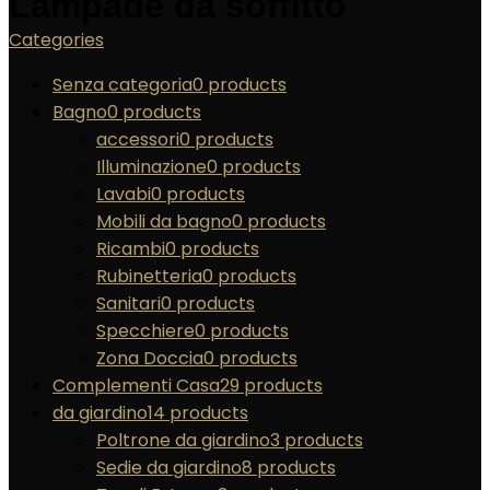
Lampade da soffitto
Categories
Senza categoria
0 products
Bagno
0 products
accessori
0 products
Illuminazione
0 products
Lavabi
0 products
Mobili da bagno
0 products
Ricambi
0 products
Rubinetteria
0 products
Sanitari
0 products
Specchiere
0 products
Zona Doccia
0 products
Complementi Casa
29 products
da giardino
14 products
Poltrone da giardino
3 products
Sedie da giardino
8 products