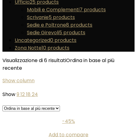
Ufficio
25 products
Mobili e Complementi
7 products
Scrivanie
5 products
Sedie e Poltrone
8 products
Sedie Girevoli
5 products
Uncategorized
0 products
Zona Notte
10 products
Visualizzazione di 6 risultati
Ordina in base al più
recente
Show column
Show
9
12
18
24
-45%
Add to compare