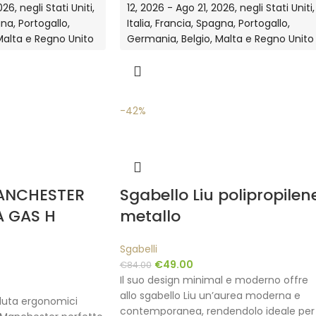
26, negli Stati Uniti,
12, 2026 - Ago 21, 2026, negli Stati Uniti,
gna, Portogallo,
Italia, Francia, Spagna, Portogallo,
Malta e Regno Unito
Germania, Belgio, Malta e Regno Unito
-42%
ANCHESTER
Sgabello Liu polipropilen
A GAS H
metallo
Sgabelli
€
49.00
€
84.00
Il suo design minimal e moderno offre
allo sgabello Liu un’aurea moderna e
eduta ergonomici
contemporanea, rendendolo ideale per