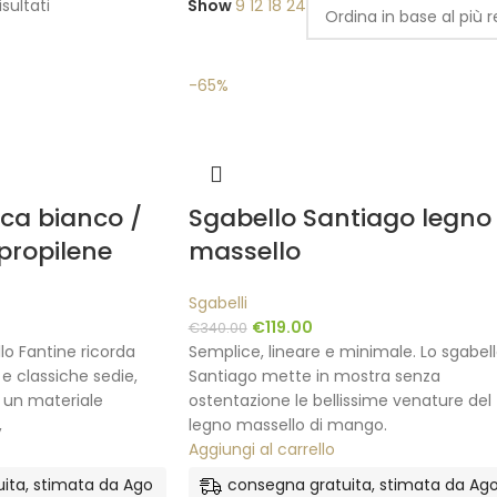
isultati
Show
9
12
18
24
-65%
ca bianco /
Sgabello Santiago legno
ipropilene
massello
Sgabelli
€
119.00
€
340.00
llo Fantine ricorda
Semplice, lineare e minimale. Lo sgabel
 e classiche sedie,
Santiago mette in mostra senza
 un materiale
ostentazione le bellissime venature del
,
legno massello di mango.
Aggiungi al carrello
ita, stimata da Ago
consegna gratuita, stimata da Ag