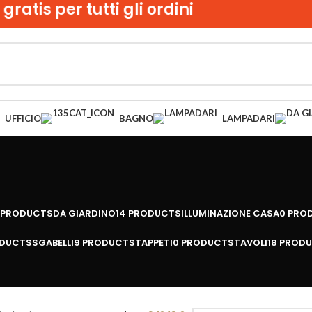
tis per tutti gli ordini
UFFICIO
BAGNO
LAMPADARI
 PRODUCTS
DA GIARDINO
14 PRODUCTS
ILLUMINAZIONE CASA
0 PRO
ODUCTS
SGABELLI
9 PRODUCTS
TAPPETI
0 PRODUCTS
TAVOLI
18 PROD