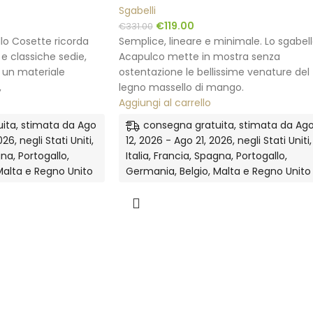
Sgabelli
€
119.00
€
331.00
llo Cosette ricorda
Semplice, lineare e minimale. Lo sgabel
 e classiche sedie,
Acapulco mette in mostra senza
 un materiale
ostentazione le bellissime venature del
,
legno massello di mango.
Aggiungi al carrello
ita, stimata da Ago
consegna gratuita, stimata da Ag
26, negli Stati Uniti,
12, 2026 - Ago 21, 2026, negli Stati Uniti,
gna, Portogallo,
Italia, Francia, Spagna, Portogallo,
Malta e Regno Unito
Germania, Belgio, Malta e Regno Unito