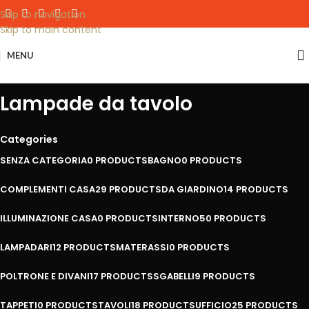
Skip to navigation
Skip to main content
MENU
Lampade da tavolo
Categories
SENZA CATEGORIA
0 PRODUCTS
BAGNO
0 PRODUCTS
COMPLEMENTI CASA
29 PRODUCTS
DA GIARDINO
14 PRODUCTS
ILLUMINAZIONE CASA
0 PRODUCTS
INTERNO
50 PRODUCTS
LAMPADARI
12 PRODUCTS
MATERASSI
0 PRODUCTS
POLTRONE E DIVANI
17 PRODUCTS
SGABELLI
9 PRODUCTS
TAPPETI
0 PRODUCTS
TAVOLI
18 PRODUCTS
UFFICIO
25 PRODUCTS