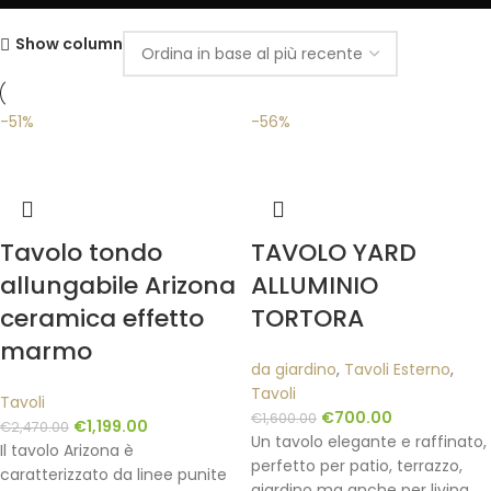
Show column
-51%
-56%
Tavolo tondo
TAVOLO YARD
allungabile Arizona
ALLUMINIO
ceramica effetto
TORTORA
marmo
da giardino
,
Tavoli Esterno
,
Tavoli
Tavoli
€
700.00
€
1,600.00
€
1,199.00
€
2,470.00
Un tavolo elegante e raffinato,
Il tavolo Arizona è
perfetto per patio, terrazzo,
caratterizzato da linee punite
giardino ma anche per living