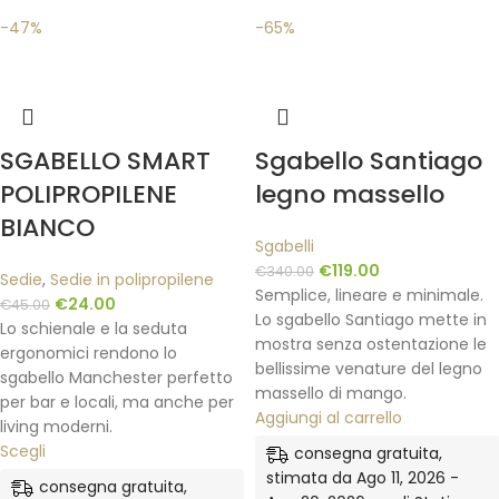
-47%
-65%
SGABELLO SMART
Sgabello Santiago
POLIPROPILENE
legno massello
BIANCO
Sgabelli
€
119.00
€
340.00
Sedie
,
Sedie in polipropilene
Semplice, lineare e minimale.
€
24.00
€
45.00
Lo sgabello Santiago mette in
Lo schienale e la seduta
mostra senza ostentazione le
ergonomici rendono lo
bellissime venature del legno
sgabello Manchester perfetto
massello di mango.
per bar e locali, ma anche per
Aggiungi al carrello
living moderni.
Scegli
consegna gratuita,
stimata da Ago 11, 2026 -
consegna gratuita,