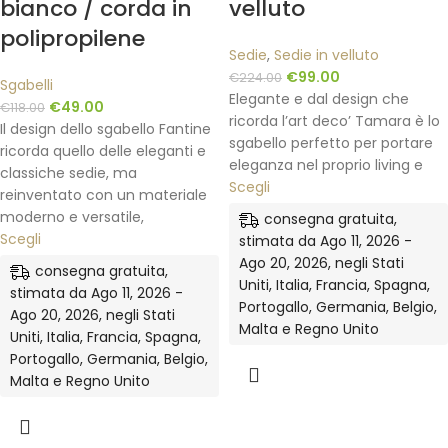
bianco / corda in
velluto
polipropilene
Sedie
,
Sedie in velluto
€
99.00
€
224.00
Sgabelli
Elegante e dal design che
€
49.00
€
118.00
ricorda l’art deco’ Tamara è lo
Il design dello sgabello Fantine
sgabello perfetto per portare
ricorda quello delle eleganti e
eleganza nel proprio living e
classiche sedie, ma
Scegli
reinventato con un materiale
moderno e versatile,
consegna gratuita,
Scegli
stimata da Ago 11, 2026 -
Ago 20, 2026, negli Stati
consegna gratuita,
Uniti, Italia, Francia, Spagna,
stimata da Ago 11, 2026 -
Portogallo, Germania, Belgio,
Ago 20, 2026, negli Stati
Malta e Regno Unito
Uniti, Italia, Francia, Spagna,
Portogallo, Germania, Belgio,
Malta e Regno Unito