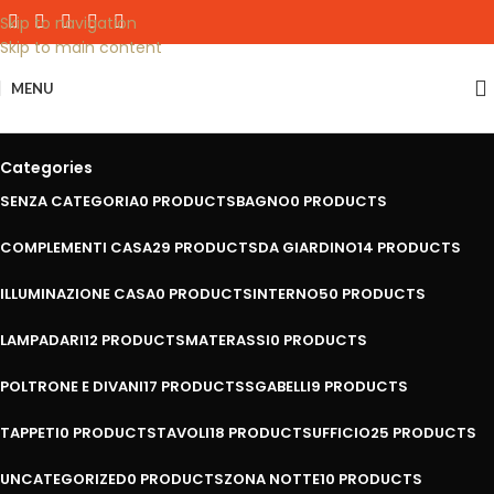
Skip to navigation
Skip to main content
MENU
Shop
Categories
SENZA CATEGORIA
0 PRODUCTS
BAGNO
0 PRODUCTS
COMPLEMENTI CASA
29 PRODUCTS
DA GIARDINO
14 PRODUCTS
ILLUMINAZIONE CASA
0 PRODUCTS
INTERNO
50 PRODUCTS
LAMPADARI
12 PRODUCTS
MATERASSI
0 PRODUCTS
POLTRONE E DIVANI
17 PRODUCTS
SGABELLI
9 PRODUCTS
TAPPETI
0 PRODUCTS
TAVOLI
18 PRODUCTS
UFFICIO
25 PRODUCTS
UNCATEGORIZED
0 PRODUCTS
ZONA NOTTE
10 PRODUCTS