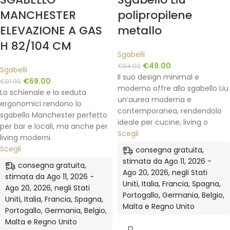
MANCHESTER
polipropilene
ELEVAZIONE A GAS
metallo
H 82/104 CM
Sgabelli
€
49.00
€
84.00
Sgabelli
Il suo design minimal e
€
69.00
€
91.00
moderno offre allo sgabello Liu
Lo schienale e la seduta
un’aurea moderna e
ergonomici rendono lo
contemporanea, rendendolo
sgabello Manchester perfetto
ideale per cucine, living o
per bar e locali, ma anche per
Scegli
living moderni.
Scegli
consegna gratuita,
stimata da Ago 11, 2026 -
consegna gratuita,
Ago 20, 2026, negli Stati
stimata da Ago 11, 2026 -
Uniti, Italia, Francia, Spagna,
Ago 20, 2026, negli Stati
Portogallo, Germania, Belgio,
Uniti, Italia, Francia, Spagna,
Malta e Regno Unito
Portogallo, Germania, Belgio,
Malta e Regno Unito