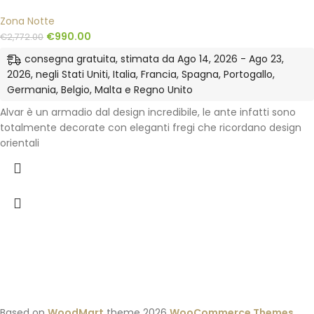
Zona Notte
€
990.00
€
2,772.00
consegna gratuita, stimata da Ago 14, 2026 - Ago 23,
2026, negli Stati Uniti, Italia, Francia, Spagna, Portogallo,
Germania, Belgio, Malta e Regno Unito
Alvar è un armadio dal design incredibile, le ante infatti sono
totalmente decorate con eleganti fregi che ricordano design
orientali
Based on
WoodMart
theme
2026
WooCommerce Themes
.