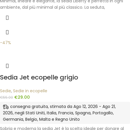
Minimal, lineare e elegante, la sedia Liberty è perfetta in ogni
ambiente, dal più minimal al più classico. La seduta,
-47%
Sedia Jet ecopelle grigio
Sedie
,
Sedie in ecopelle
€
29.00
€
55.00
consegna gratuita, stimata da Ago 12, 2026 - Ago 21,
2026, negli Stati Uniti, Italia, Francia, Spagna, Portogallo,
Germania, Belgio, Malta e Regno Unito
Sobria e moderna la sedia Jet è la scelta ideale per donare al