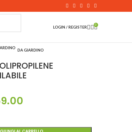
0
LOGIN / REGISTER
DA GIARDINO
Back to products
OLIPROPILENE
LABILE
59.00
GIUNGI AL CARRELLO