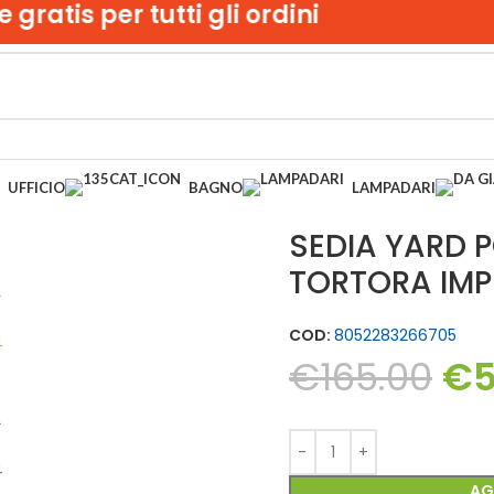
tis per tutti gli ordini
UFFICIO
BAGNO
LAMPADARI
ABILE
SEDIA YARD P
TORTORA IMPI
COD:
8052283266705
€
165.00
€
AG