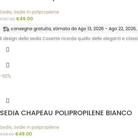
Sedie
,
Sedie in polipropilene
€
49.00
€
157.00
consegna gratuita, stimata da Ago 13, 2026 - Ago 22, 2026, ne
Il design della sedia Cosette ricorda quello delle eleganti e cl
-50%
SEDIA CHAPEAU POLIPROPILENE BIANCO
Sedie
,
Sedie in polipropilene
€
49.00
€
98.00