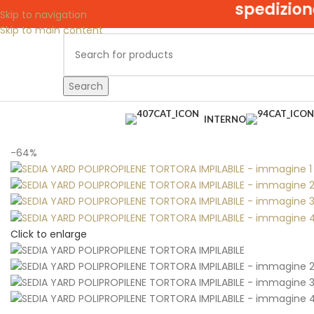
spedizione gra
Skip to navigation
Skip to main content
Search
INTERNO
Home
interno
Sedie
SEDIA YARD POLIPROPILENE TORTORA IMPIL
-64%
Click to enlarge