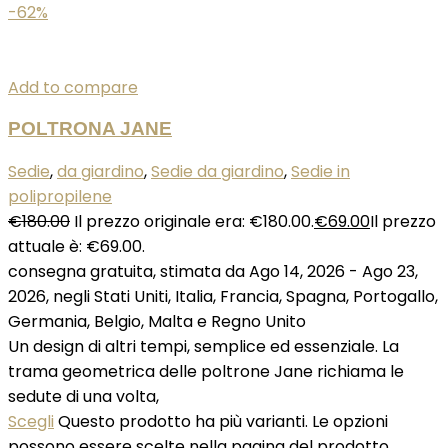
-62%
Add to compare
POLTRONA JANE
Sedie
,
da giardino
,
Sedie da giardino
,
Sedie in
polipropilene
€
180.00
Il prezzo originale era: €180.00.
€
69.00
Il prezzo
attuale è: €69.00.
consegna gratuita, stimata da Ago 14, 2026 - Ago 23,
2026, negli Stati Uniti, Italia, Francia, Spagna, Portogallo,
Germania, Belgio, Malta e Regno Unito
Un design di altri tempi, semplice ed essenziale. La
trama geometrica delle poltrone Jane richiama le
sedute di una volta,
Scegli
Questo prodotto ha più varianti. Le opzioni
possono essere scelte nella pagina del prodotto