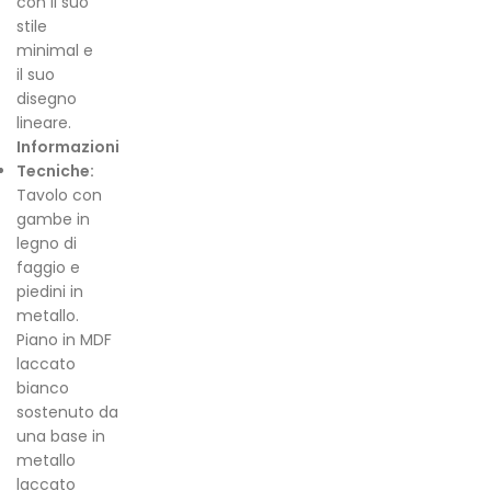
con il suo
stile
minimal e
il suo
disegno
lineare.
Informazioni
Tecniche:
Tavolo con
gambe in
legno di
faggio e
piedini in
metallo.
Piano in MDF
laccato
bianco
sostenuto da
una base in
metallo
laccato