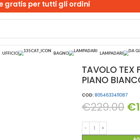
s per tutti gli ordini
UFFICIO
BAGNO
LAMPADARI
TAVOLO TEX 
PIANO BIANC
COD:
8054633411087
€
229.00
€
AG